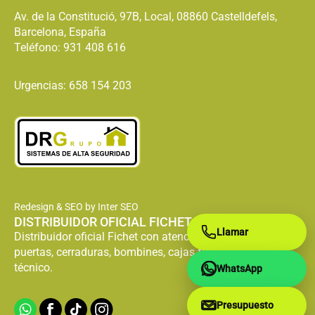
Av. de la Constitució, 97B, Local, 08860 Castelldefels,
Barcelona, España
Teléfono:
931 408 616
Urgencias: 658 154 203
Redesign & SEO by Inter SEO
DISTRIBUIDOR OFICIAL FICHET
Llamar
Distribuidor oficial Fichet con atención especializada en
puertas, cerraduras, bombines, cajas fuertes y servicio
técnico.
WhatsApp
Presupuesto