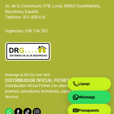
Av. de la Constitució, 97B, Local, 08860 Castelldefels,
Barcelona, España
Teléfono:
931 408 616
Urgencias: 658 154 203
Redesign & SEO by Inter SEO
DISTRIBUIDOR OFICIAL FICHET
Llamar
Distribuidor oficial Fichet con atención especializada en
puertas, cerraduras, bombines, cajas fuertes y servicio
técnico.
WhatsApp
Presupuesto