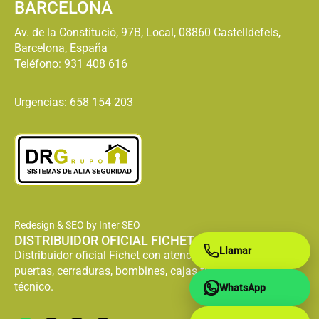
BARCELONA
Av. de la Constitució, 97B, Local, 08860 Castelldefels,
Barcelona, España
Teléfono:
931 408 616
Urgencias: 658 154 203
Redesign & SEO by Inter SEO
DISTRIBUIDOR OFICIAL FICHET
Llamar
Distribuidor oficial Fichet con atención especializada en
puertas, cerraduras, bombines, cajas fuertes y servicio
técnico.
WhatsApp