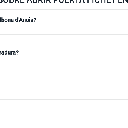
llbona d'Anoia?
rradura?