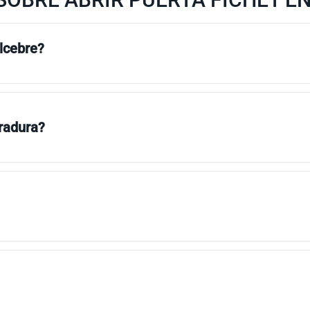
llcebre?
rradura?