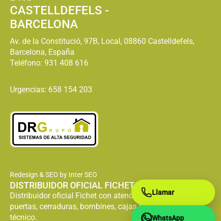
CASTELLDEFELS -
BARCELONA
Av. de la Constitució, 97B, Local, 08860 Castelldefels,
Barcelona, España
Teléfono:
931 408 616
Urgencias: 658 154 203
Redesign & SEO by Inter SEO
DISTRIBUIDOR OFICIAL FICHET
Llamar
Distribuidor oficial Fichet con atención especializada en
puertas, cerraduras, bombines, cajas fuertes y servicio
técnico.
WhatsApp