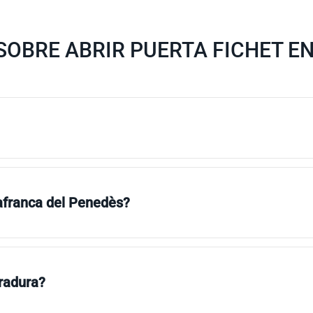
OBRE ABRIR PUERTA FICHET E
lafranca del Penedès?
rradura?