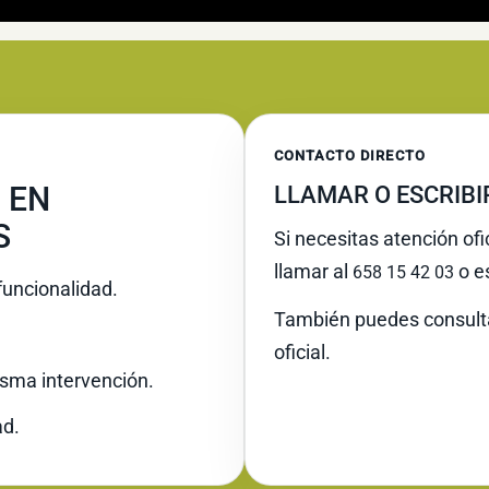
CONTACTO DIRECTO
 EN
LLAMAR O ESCRIB
S
Si necesitas atención ofi
llamar al
o es
658 15 42 03
funcionalidad.
También puedes consult
oficial.
misma intervención.
ad.