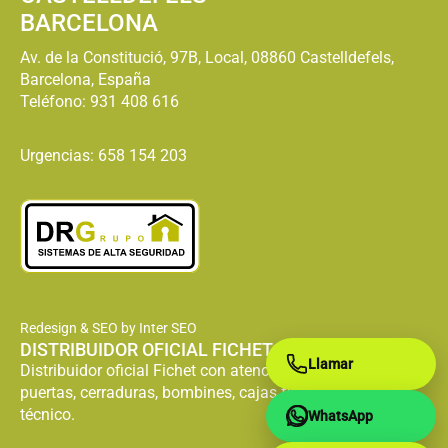
BARCELONA
Av. de la Constitució, 97B, Local, 08860 Castelldefels,
Barcelona, España
Teléfono:
931 408 616
Urgencias: 658 154 203
Redesign & SEO by Inter SEO
DISTRIBUIDOR OFICIAL FICHET
Llamar
Distribuidor oficial Fichet con atención especializada en
puertas, cerraduras, bombines, cajas fuertes y servicio
técnico.
WhatsApp