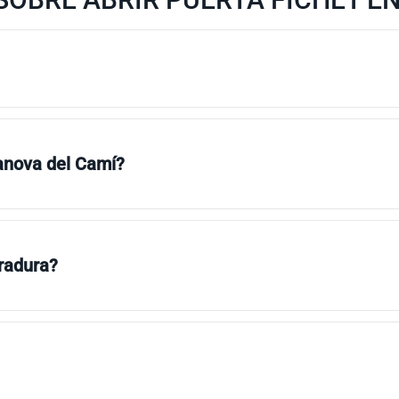
lanova del Camí?
rradura?