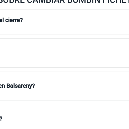
l cierre?
 en Balsareny?
?