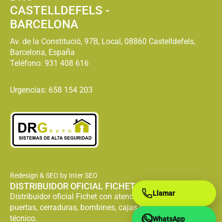
CASTELLDEFELS -
BARCELONA
Av. de la Constitució, 97B, Local, 08860 Castelldefels,
Barcelona, España
Teléfono:
931 408 616
Urgencias: 658 154 203
Redesign & SEO by Inter SEO
DISTRIBUIDOR OFICIAL FICHET
Llamar
Distribuidor oficial Fichet con atención especializada en
puertas, cerraduras, bombines, cajas fuertes y servicio
técnico.
WhatsApp