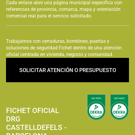
Cambiar Bombin
Cada enlace abre una página municipal específica con
Fichet Bigues i
Fichet Berga
referencias de provincia, comarca, mapa y orientación
Riells del Fai
comercial real para el servicio solicitado.
Cambiar Bombin
Cambiar Bombin
Fichet Cabrera
Fichet Borredà
PRODUCTO ORIGINAL FICHET
d'Anoia
Trabajamos con cerraduras, bombines, puertas y
soluciones de seguridad Fichet dentro de una atención
Cambiar Bombin
Cambiar Bombin
oficial centrada en vivienda, negocio y comunidad.
Fichet Cabrera de
Fichet Cabrils
Mar
SOLICITAR ATENCIÓN O PRESUPUESTO
Cambiar Bombin
Cambiar Bombin
Fichet Calaf
Fichet Calders
Cambiar Bombin
Cambiar Bombin
Fichet Caldes de
Fichet Caldes
Montbui
d'Estrac
FICHET OFICIAL
DRG
Cambiar Bombin
Cambiar Bombin
CASTELLDEFELS -
Fichet Calella
Fichet Calldetenes