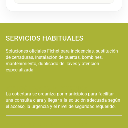
Fichet Avià
Fichet Avinyó
Cambiar Bombin
Cambiar Bombin
Fichet Avinyonet
Fichet Badalona
del Penedès
SERVICIOS HABITUALES
Cambiar Bombin
Cambiar Bombin
Fichet Badia del
Fichet Bagà
Vallès
Soluciones oficiales Fichet para incidencias, sustitución
de cerraduras, instalación de puertas, bombines,
mantenimiento, duplicado de llaves y atención
Cambiar Bombin
Cambiar Bombin
Fichet Balenyà
Fichet Balsareny
especializada.
Cambiar Bombin
Cambiar Bombin
ATENCIÓN COMERCIAL Y TÉCNICA
Fichet Barberà del
Fichet Barcelona
Vallès
La cobertura se organiza por municipios para facilitar
una consulta clara y llegar a la solución adecuada según
el acceso, la urgencia y el nivel de seguridad requerido.
Cambiar Bombin
Cambiar Bombin
Fichet Begues
Fichet Bellprat
ACCESO DIRECTO POR LOCALIDAD
Cambiar Bombin