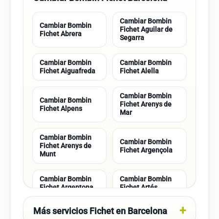
Cambiar Bombin
Cambiar Bombin
Fichet Aguilar de
Fichet Abrera
Segarra
Cambiar Bombin
Cambiar Bombin
Fichet Aiguafreda
Fichet Alella
Cambiar Bombin
Cambiar Bombin
Fichet Arenys de
Fichet Alpens
Mar
Cambiar Bombin
Cambiar Bombin
Fichet Arenys de
Fichet Argençola
Munt
Cambiar Bombin
Cambiar Bombin
Fichet Argentona
Fichet Artés
Más servicios Fichet en Barcelona
Cambiar Bombin
Cambiar Bombin