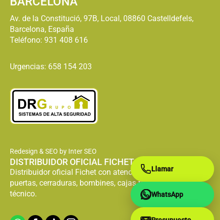
BARCELONA
Cambiar Bombin
Cambiar Bombin
Av. de la Constitució, 97B, Local, 08860 Castelldefels,
Fichet Calonge de
Fichet Callús
Barcelona, España
Segarra
Teléfono:
931 408 616
Cambiar Bombin
Cambiar Bombin
Fichet Canet de
Urgencias: 658 154 203
Fichet Campins
Mar
Cambiar Bombin
Cambiar Bombin
Fichet Cànoves i
Fichet Canovelles
Samalús
Cambiar Bombin
Cambiar Bombin
Fichet Canyelles
Fichet Capellades
Redesign & SEO by Inter SEO
DISTRIBUIDOR OFICIAL FICHET
Llamar
Cambiar Bombin
Cambiar Bombin
Distribuidor oficial Fichet con atención especializada en
Fichet Capolat
Fichet Cardedeu
puertas, cerraduras, bombines, cajas fuertes y servicio
técnico.
WhatsApp
Cambiar Bombin
Cambiar Bombin
Fichet Cardona
Fichet Carme