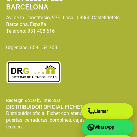
BARCELONA
Av. de la Constitució, 97B, Local, 08860 Castelldefels,
Barcelona, España
Teléfono:
931 408 616
Urgencias: 658 154 203
Redesign & SEO by Inter SEO
DISTRIBUIDOR OFICIAL FICHET
Llamar
Distribuidor oficial Fichet con atención especializada en
puertas, cerraduras, bombines, cajas fuertes y servicio
técnico.
WhatsApp