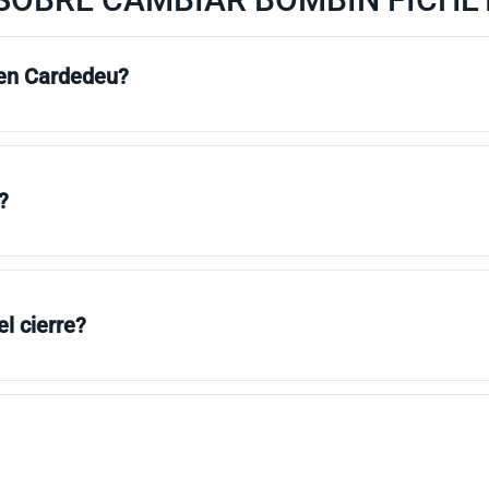
 en Cardedeu?
?
l cierre?