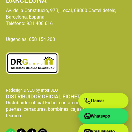
BARCELONA
Av. de la Constitució, 97B, Local, 08860 Castelldefels,
Barcelona, España
Teléfono:
931 408 616
Urgencias: 658 154 203
Redesign & SEO by Inter SEO
DISTRIBUIDOR OFICIAL FICHET
Llamar
Distribuidor oficial Fichet con atención especializada en
puertas, cerraduras, bombines, cajas fuertes y servicio
técnico.
WhatsApp
Presupuesto