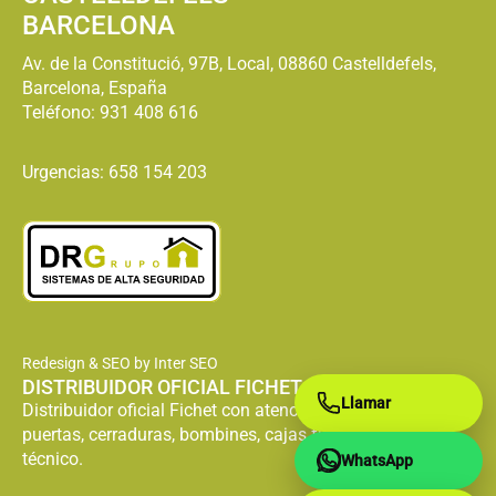
BARCELONA
Av. de la Constitució, 97B, Local, 08860 Castelldefels,
Barcelona, España
Teléfono:
931 408 616
Urgencias: 658 154 203
Redesign & SEO by Inter SEO
DISTRIBUIDOR OFICIAL FICHET
Llamar
Distribuidor oficial Fichet con atención especializada en
puertas, cerraduras, bombines, cajas fuertes y servicio
técnico.
WhatsApp