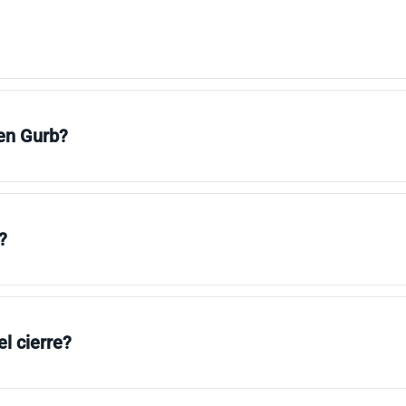
 en Gurb?
?
l cierre?