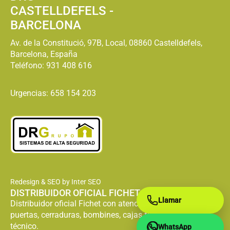
CASTELLDEFELS -
BARCELONA
Av. de la Constitució, 97B, Local, 08860 Castelldefels,
Barcelona, España
Teléfono:
931 408 616
Urgencias: 658 154 203
Redesign & SEO by Inter SEO
DISTRIBUIDOR OFICIAL FICHET
Llamar
Distribuidor oficial Fichet con atención especializada en
puertas, cerraduras, bombines, cajas fuertes y servicio
técnico.
WhatsApp