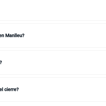
 en Manlleu?
?
l cierre?