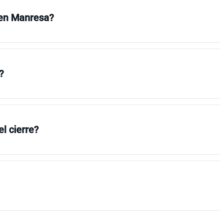
 en Manresa?
?
l cierre?