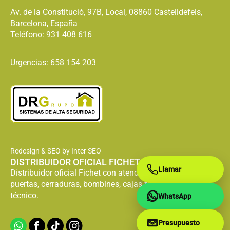
Av. de la Constitució, 97B, Local, 08860 Castelldefels,
Barcelona, España
Teléfono:
931 408 616
Urgencias: 658 154 203
Redesign & SEO by Inter SEO
DISTRIBUIDOR OFICIAL FICHET
Llamar
Distribuidor oficial Fichet con atención especializada en
puertas, cerraduras, bombines, cajas fuertes y servicio
técnico.
WhatsApp
Presupuesto