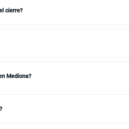
l cierre?
 en Mediona?
?