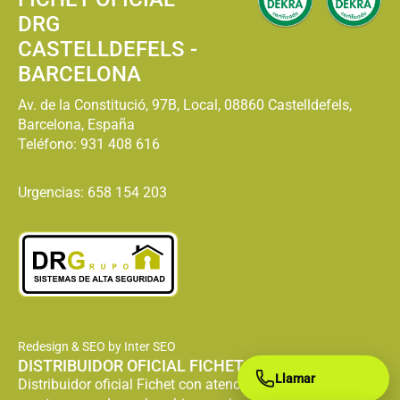
DRG
CASTELLDEFELS -
BARCELONA
Av. de la Constitució, 97B, Local, 08860 Castelldefels,
Barcelona, España
Teléfono:
931 408 616
Urgencias: 658 154 203
Redesign & SEO by Inter SEO
DISTRIBUIDOR OFICIAL FICHET
Llamar
Distribuidor oficial Fichet con atención especializada en