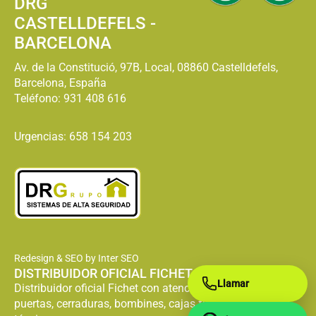
DRG
CASTELLDEFELS -
BARCELONA
Av. de la Constitució, 97B, Local, 08860 Castelldefels,
Barcelona, España
Teléfono:
931 408 616
Urgencias: 658 154 203
Redesign & SEO by Inter SEO
DISTRIBUIDOR OFICIAL FICHET
Llamar
Distribuidor oficial Fichet con atención especializada en
puertas, cerraduras, bombines, cajas fuertes y servicio