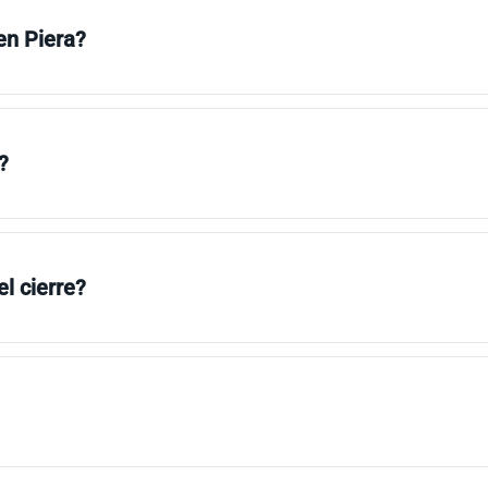
en Piera?
?
l cierre?