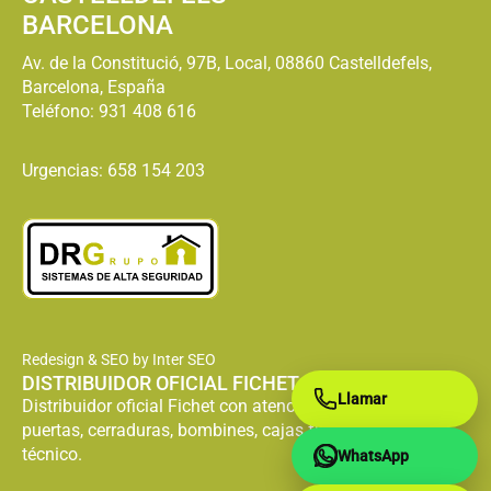
BARCELONA
Av. de la Constitució, 97B, Local, 08860 Castelldefels,
Barcelona, España
Teléfono:
931 408 616
Urgencias: 658 154 203
Redesign & SEO by Inter SEO
DISTRIBUIDOR OFICIAL FICHET
Llamar
Distribuidor oficial Fichet con atención especializada en
puertas, cerraduras, bombines, cajas fuertes y servicio
técnico.
WhatsApp