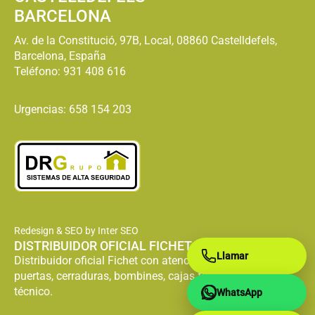
BARCELONA
Av. de la Constitució, 97B, Local, 08860 Castelldefels,
Barcelona, España
Teléfono:
931 408 616
Urgencias: 658 154 203
Redesign & SEO by Inter SEO
DISTRIBUIDOR OFICIAL FICHET
Llamar
Distribuidor oficial Fichet con atención especializada en
puertas, cerraduras, bombines, cajas fuertes y servicio
técnico.
WhatsApp