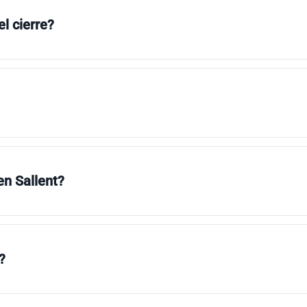
l cierre?
en Sallent?
?