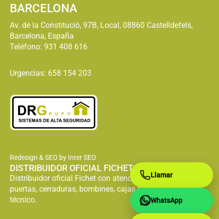
BARCELONA
Av. de la Constitució, 97B, Local, 08860 Castelldefels,
Barcelona, España
Teléfono:
931 408 616
Urgencias: 658 154 203
Redesign & SEO by Inter SEO
DISTRIBUIDOR OFICIAL FICHET
Llamar
Distribuidor oficial Fichet con atención especializada en
puertas, cerraduras, bombines, cajas fuertes y servicio
técnico.
WhatsApp