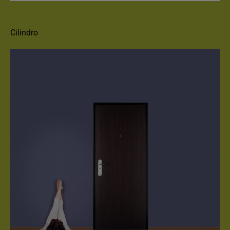
CILINDRO FICHET 787 Z
Cilindro