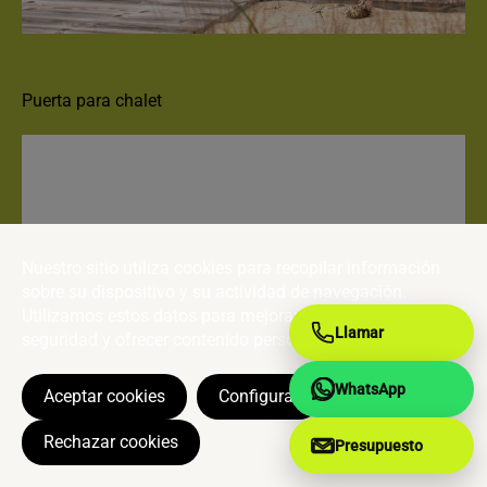
FORSTYL + S
Puerta para chalet
Nuestro sitio utiliza cookies para recopilar información
sobre su dispositivo y su actividad de navegación.
Utilizamos estos datos para mejorar el sitio, garantizar la
Llamar
seguridad y ofrecer contenido personalizado..
WhatsApp
Aceptar cookies
Configurar
Rechazar cookies
Presupuesto