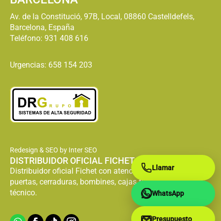
Av. de la Constitució, 97B, Local, 08860 Castelldefels,
Barcelona, España
Teléfono:
931 408 616
Urgencias: 658 154 203
Redesign & SEO by Inter SEO
DISTRIBUIDOR OFICIAL FICHET
Llamar
Distribuidor oficial Fichet con atención especializada en
puertas, cerraduras, bombines, cajas fuertes y servicio
técnico.
WhatsApp
Presupuesto