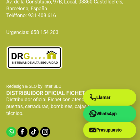
Av. de la Constitució, 97B, Local, 08860 Castelldefels,
Barcelona, España
Teléfono:
931 408 616
Urgencias: 658 154 203
Redesign & SEO by Inter SEO
DISTRIBUIDOR OFICIAL FICHET
Llamar
Distribuidor oficial Fichet con atención especializada en
puertas, cerraduras, bombines, cajas fuertes y servicio
técnico.
WhatsApp
Presupuesto