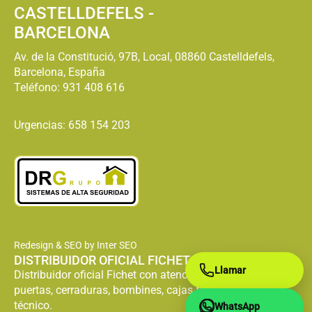
CASTELLDEFELS -
BARCELONA
Av. de la Constitució, 97B, Local, 08860 Castelldefels,
Barcelona, España
Teléfono:
931 408 616
Urgencias: 658 154 203
Redesign & SEO by Inter SEO
DISTRIBUIDOR OFICIAL FICHET
Llamar
Distribuidor oficial Fichet con atención especializada en
puertas, cerraduras, bombines, cajas fuertes y servicio
técnico.
WhatsApp