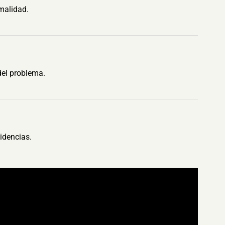
malidad.
del problema.
idencias.