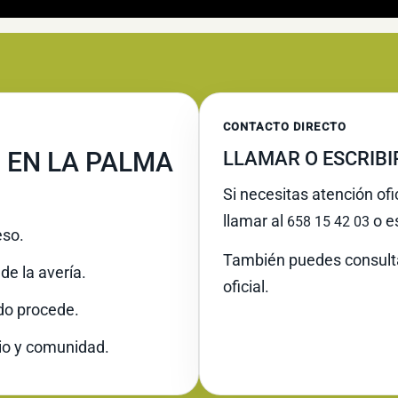
CONTACTO DIRECTO
 EN LA PALMA
LLAMAR O ESCRIB
Si necesitas atención of
llamar al
o es
658 15 42 03
eso.
También puedes consult
de la avería.
oficial.
do procede.
io y comunidad.