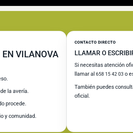
CONTACTO DIRECTO
 EN VILANOVA
LLAMAR O ESCRIB
Si necesitas atención ofic
llamar al
o es
658 15 42 03
eso.
También puedes consult
de la avería.
oficial.
do procede.
io y comunidad.