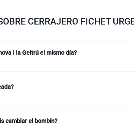
OBRE CERRAJERO FICHET URGEN
ova i la Geltrú el mismo día?
eada?
s cambiar el bombín?