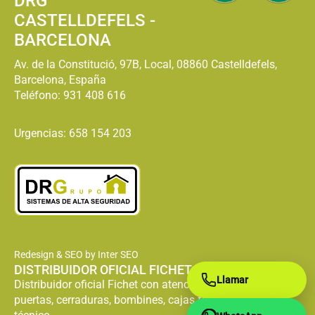
DRG
CASTELLDEFELS -
BARCELONA
Av. de la Constitució, 97B, Local, 08860 Castelldefels,
Barcelona, España
Teléfono:
931 408 616
Urgencias: 658 154 203
Redesign & SEO by Inter SEO
DISTRIBUIDOR OFICIAL FICHET
Llamar
Distribuidor oficial Fichet con atención especializada en
puertas, cerraduras, bombines, cajas fuertes y servicio