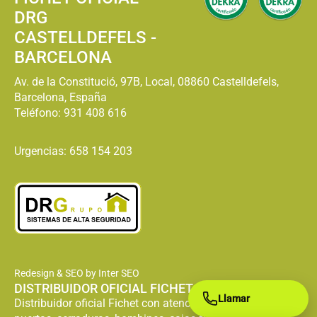
DRG
CASTELLDEFELS -
BARCELONA
Av. de la Constitució, 97B, Local, 08860 Castelldefels,
Barcelona, España
Teléfono:
931 408 616
Urgencias: 658 154 203
Redesign & SEO by Inter SEO
DISTRIBUIDOR OFICIAL FICHET
Llamar
Distribuidor oficial Fichet con atención especializada en