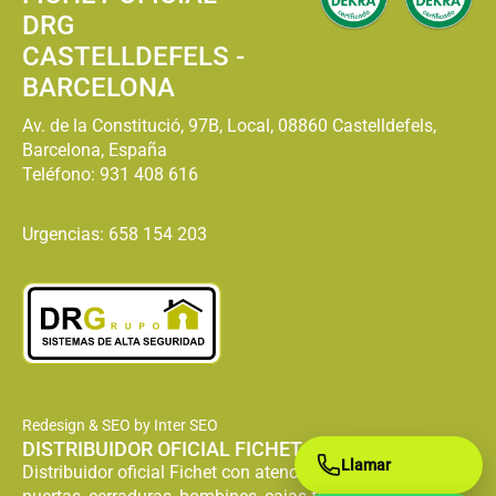
DRG
CASTELLDEFELS -
BARCELONA
Av. de la Constitució, 97B, Local, 08860 Castelldefels,
Barcelona, España
Teléfono:
931 408 616
Urgencias: 658 154 203
Redesign & SEO by Inter SEO
DISTRIBUIDOR OFICIAL FICHET
Llamar
Distribuidor oficial Fichet con atención especializada en