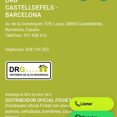
DRG
CASTELLDEFELS -
BARCELONA
Av. de la Constitució, 97B, Local, 08860 Castelldefels,
Barcelona, España
Teléfono:
931 408 616
Urgencias: 658 154 203
Redesign & SEO by Inter SEO
DISTRIBUIDOR OFICIAL FICHET
Llamar
Distribuidor oficial Fichet con atención especializada en
puertas, cerraduras, bombines, cajas fuertes y servicio