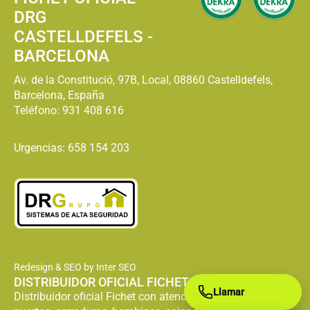
DRG
CASTELLDEFELS -
BARCELONA
Av. de la Constitució, 97B, Local, 08860 Castelldefels,
Barcelona, España
Teléfono:
931 408 616
Urgencias: 658 154 203
Redesign & SEO by Inter SEO
DISTRIBUIDOR OFICIAL FICHET
Llamar
Distribuidor oficial Fichet con atención especializada en