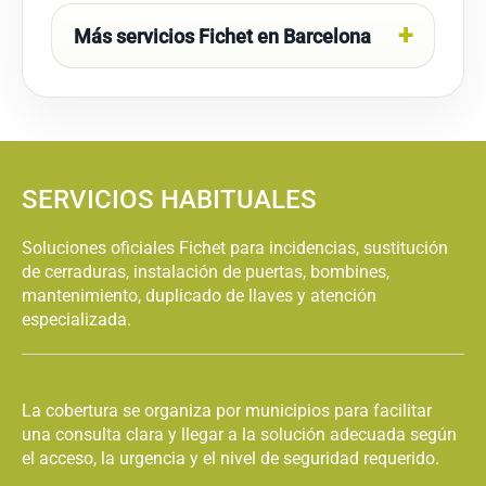
Urgente Argentona
Urgente Artés
Más servicios Fichet en Barcelona
Abrir Puerta Fichet
Abrir Puerta Fichet
Urgente Avià
Urgente Avinyó
Abrir Puerta Fichet
Abrir Puerta Fichet
Urgente Avinyonet
Urgente Badalona
del Penedès
SERVICIOS HABITUALES
Abrir Puerta Fichet
Abrir Puerta Fichet
Urgente Badia del
Soluciones oficiales Fichet para incidencias, sustitución
Urgente Bagà
Vallès
de cerraduras, instalación de puertas, bombines,
mantenimiento, duplicado de llaves y atención
Abrir Puerta Fichet
Abrir Puerta Fichet
especializada.
Urgente Balenyà
Urgente Balsareny
ATENCIÓN COMERCIAL Y TÉCNICA
Abrir Puerta Fichet
Abrir Puerta Fichet
Urgente Barberà
La cobertura se organiza por municipios para facilitar
Urgente Barcelona
del Vallès
una consulta clara y llegar a la solución adecuada según
el acceso, la urgencia y el nivel de seguridad requerido.
Abrir Puerta Fichet
Abrir Puerta Fichet