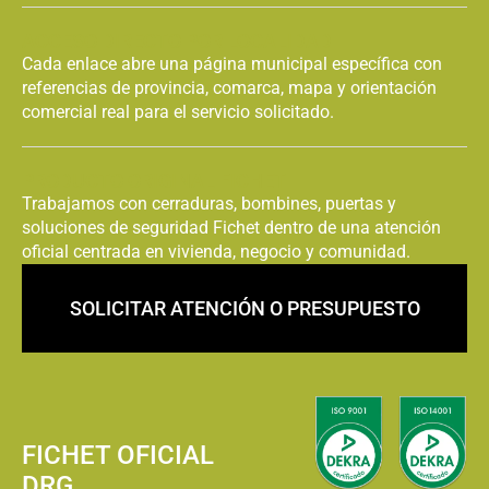
Urgente Begues
Urgente Bellprat
ACCESO DIRECTO POR LOCALIDAD
Cada enlace abre una página municipal específica con
Abrir Puerta Fichet
Abrir Puerta Fichet
referencias de provincia, comarca, mapa y orientación
Urgente Bigues i
Urgente Berga
Riells del Fai
comercial real para el servicio solicitado.
Abrir Puerta Fichet
Abrir Puerta Fichet
PRODUCTO ORIGINAL FICHET
Urgente Cabrera
Urgente Borredà
d'Anoia
Trabajamos con cerraduras, bombines, puertas y
soluciones de seguridad Fichet dentro de una atención
oficial centrada en vivienda, negocio y comunidad.
Abrir Puerta Fichet
Abrir Puerta Fichet
Urgente Cabrera
Urgente Cabrils
de Mar
SOLICITAR ATENCIÓN O PRESUPUESTO
Abrir Puerta Fichet
Abrir Puerta Fichet
Urgente Calaf
Urgente Calders
Abrir Puerta Fichet
Abrir Puerta Fichet
Urgente Caldes de
Urgente Caldes
FICHET OFICIAL
Montbui
d'Estrac
DRG