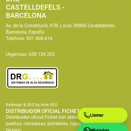
CASTELLDEFELS -
Abrir Puerta Fichet
Abrir Puerta Fichet
Urgente
BARCELONA
Urgente Calella
Calldetenes
Av. de la Constitució, 97B, Local, 08860 Castelldefels,
Barcelona, España
Abrir Puerta Fichet
Abrir Puerta Fichet
Urgente Calonge
Teléfono:
931 408 616
Urgente Callús
de Segarra
Urgencias: 658 154 203
Abrir Puerta Fichet
Abrir Puerta Fichet
Urgente Canet de
Urgente Campins
Mar
Abrir Puerta Fichet
Abrir Puerta Fichet
Urgente
Urgente Cànoves i
Canovelles
Samalús
Redesign & SEO by Inter SEO
Abrir Puerta Fichet
Abrir Puerta Fichet
DISTRIBUIDOR OFICIAL FICHET
Urgente
Urgente Canyelles
Llamar
Capellades
Distribuidor oficial Fichet con atención especializada en
puertas, cerraduras, bombines, cajas fuertes y servicio
técnico.
WhatsApp